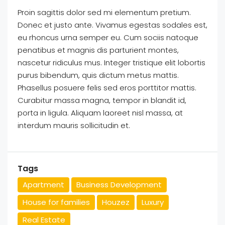
Proin sagittis dolor sed mi elementum pretium.
Donec et justo ante. Vivamus egestas sodales est,
eu rhoncus urna semper eu. Cum sociis natoque
penatibus et magnis dis parturient montes,
nascetur ridiculus mus. Integer tristique elit lobortis
purus bibendum, quis dictum metus mattis.
Phasellus posuere felis sed eros porttitor mattis.
Curabitur massa magna, tempor in blandit id,
porta in ligula. Aliquam laoreet nisl massa, at
interdum mauris sollicitudin et.
Tags
Apartment
Business Development
House for families
Houzez
Luxury
Real Estate