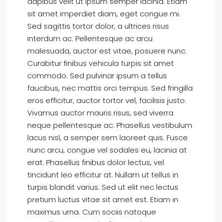
dapibus velit ut ipsum semper lacinia. Etiam
sit amet imperdiet diam, eget congue mi.
Sed sagittis tortor dolor, a ultrices risus
interdum ac. Pellentesque ac arcu
malesuada, auctor est vitae, posuere nunc.
Curabitur finibus vehicula turpis sit amet
commodo. Sed pulvinar ipsum a tellus
faucibus, nec mattis orci tempus. Sed fringilla
eros efficitur, auctor tortor vel, facilisis justo.
Vivamus auctor mauris risus, sed viverra
neque pellentesque ac. Phasellus vestibulum
lacus nisl, a semper sem laoreet quis. Fusce
nunc arcu, congue vel sodales eu, lacinia at
erat. Phasellus finibus dolor lectus, vel
tincidunt leo efficitur at. Nullam ut tellus in
turpis blandit varius. Sed ut elit nec lectus
pretium luctus vitae sit amet est. Etiam in
maximus urna. Cum sociis natoque